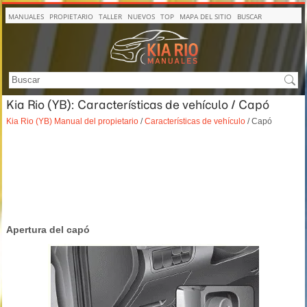
MANUALES
PROPIETARIO
TALLER
NUEVOS
TOP
MAPA DEL SITIO
BUSCAR
Kia Rio (YB): Características de vehículo / Capó
Kia Rio (YB) Manual del propietario
/
Características de vehículo
/ Capó
Apertura del capó