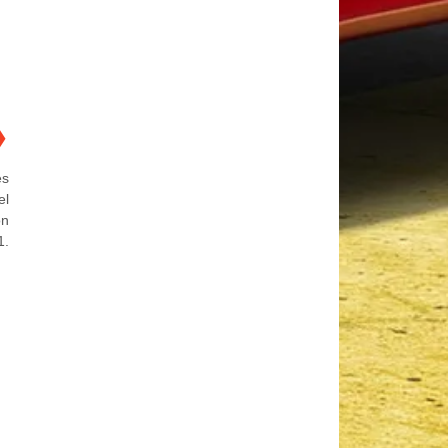
❯
es
el
ón
1.