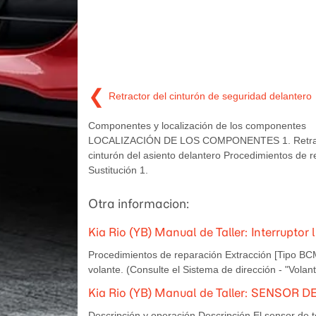
❮
Retractor del cinturón de seguridad delantero
Componentes y localización de los componentes
LOCALIZACIÓN DE LOS COMPONENTES 1. Retrac
cinturón del asiento delantero Procedimientos de 
Sustitución 1.
Otra informacion:
Kia Rio (YB) Manual de Taller: Interruptor 
Procedimientos de reparación Extracción [Tipo BCM] 
volante. (Consulte el Sistema de dirección - "Volant
Kia Rio (YB) Manual de Taller: SENSO
Descripción y operación Descripción El sensor de 