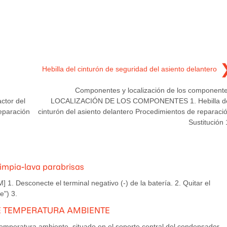
Hebilla del cinturón de seguridad del asiento delantero
Componentes y localización de los component
tor del
LOCALIZACIÓN DE LOS COMPONENTES 1. Hebilla d
reparación
cinturón del asiento delantero Procedimientos de reparaci
Sustitución 
limpia-lava parabrisas
1. Desconecte el terminal negativo (-) de la batería. 2. Quitar el
e") 3.
R DE TEMPERATURA AMBIENTE
temperatura ambiente, situado en el soporte central del condensador,