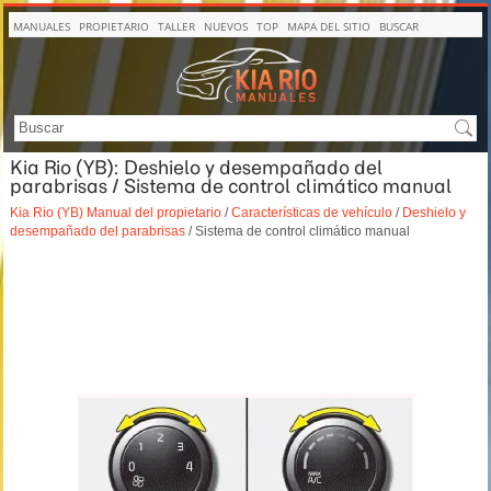
MANUALES
PROPIETARIO
TALLER
NUEVOS
TOP
MAPA DEL SITIO
BUSCAR
Kia Rio (YB): Deshielo y desempañado del
parabrisas / Sistema de control climático manual
Kia Rio (YB) Manual del propietario
/
Características de vehículo
/
Deshielo y
desempañado del parabrisas
/ Sistema de control climático manual