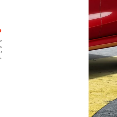
❯
on
to
os
s.