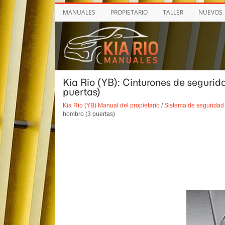
MANUALES
PROPIETARIO
TALLER
NUEVOS
Kia Rio (YB): Cinturones de segurid
puertas)
Kia Rio (YB) Manual del propietario
/
Sistema de seguridad 
hombro (3 puertas)