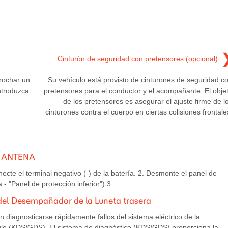
Cinturón de seguridad con pretensores (opcional)
rochar un
Su vehículo está provisto de cinturones de seguridad c
introduzca
pretensores para el conductor y el acompañante. El obje
de los pretensores es asegurar el ajuste firme de l
cinturones contra el cuerpo en ciertas colisiones frontale
DE ANTENA
cte el terminal negativo (-) de la batería. 2. Desmonte el panel de
 - "Panel de protección inferior") 3.
r del Desempañador de la Luneta trasera
diagnosticarse rápidamente fallos del sistema eléctrico de la
culo (KDS/GDS). El sistema de diagnóstico (KDS/GDS) proporciona la